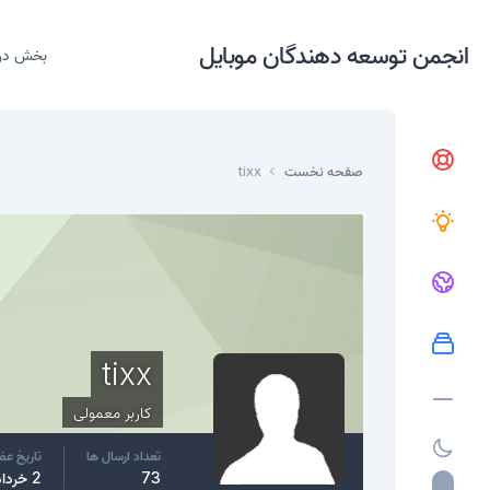
انجمن توسعه دهندگان موبایل
بخش در
صفحه نخست
tixx
tixx
کاربر معمولی
تعداد ارسال ها
تاریخ ع
73
2 خرداد، 2015