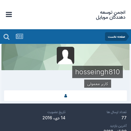
انجمن توسعه
دهندگان موبایل
صفحه نخست
hosseingh810
کاربر معمولی
تعداد ارسال ها
تاریخ عضویت
77
14 دی، 2016
آخرین بازدید