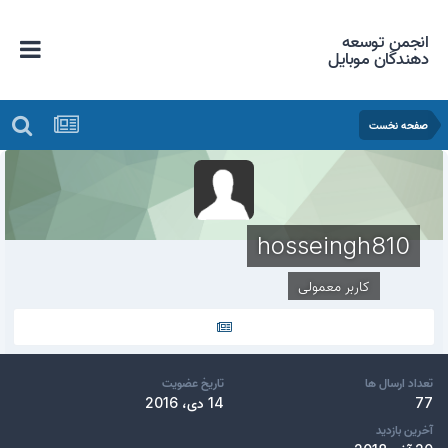
انجمن توسعه
دهندگان موبایل
صفحه نخست
hosseingh810
کاربر معمولی
تعداد ارسال ها
تاریخ عضویت
77
14 دی، 2016
آخرین بازدید