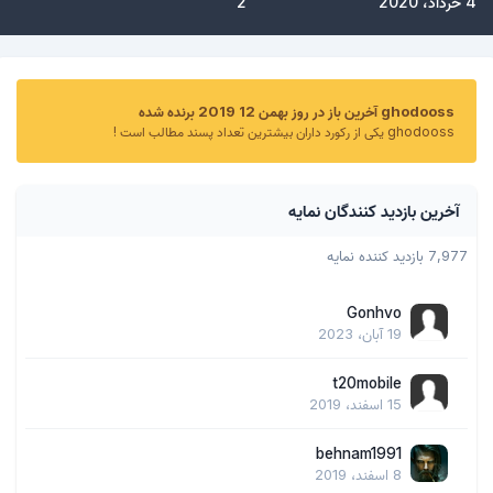
4 خرداد، 2020
2
ghodooss آخرین باز در روز بهمن 12 2019 برنده شده
ghodooss یکی از رکورد داران بیشترین تعداد پسند مطالب است !
آخرین بازدید کنندگان نمایه
7,977 بازدید کننده نمایه
Gonhvo
19 آبان، 2023
t20mobile
15 اسفند، 2019
behnam1991
8 اسفند، 2019