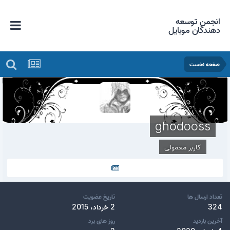
انجمن توسعه
دهندگان موبایل
صفحه نخست
ghodooss
کاربر معمولی
تعداد ارسال ها
تاریخ عضویت
324
2 خرداد، 2015
آخرین بازدید
روز های برد