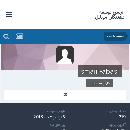
انجمن توسعه
دهندگان موبایل
صفحه نخست
smaiil-abasi
کاربر معمولی
تعداد ارسال ها
تاریخ عضویت
219
5 اردیبهشت، 2016
آخرین بازدید
روز های برد