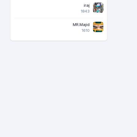
iraj
1843
MR.Majid
1610