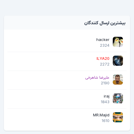
بیشترین ارسال کنندگان
hacker
2324
ILYA20
2272
علیرضا شاهرخی
2190
iraj
1843
MR.Majid
1610