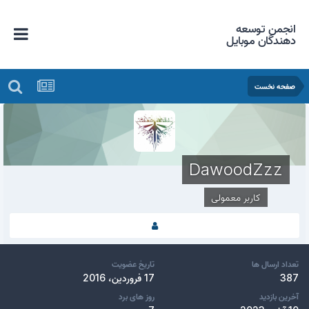
انجمن توسعه
دهندگان موبایل
صفحه نخست
DawoodZzz
کاربر معمولی
تعداد ارسال ها
تاریخ عضویت
387
17 فروردین، 2016
آخرین بازدید
روز های برد