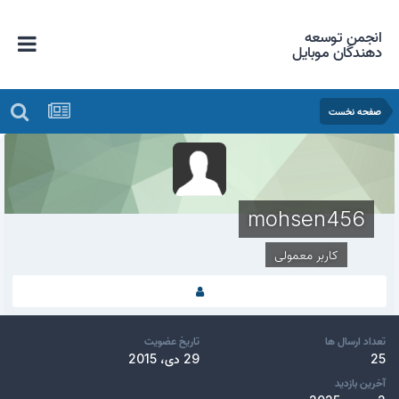
انجمن توسعه
دهندگان موبایل
صفحه نخست
mohsen456
کاربر معمولی
تعداد ارسال ها
تاریخ عضویت
25
29 دی، 2015
آخرین بازدید