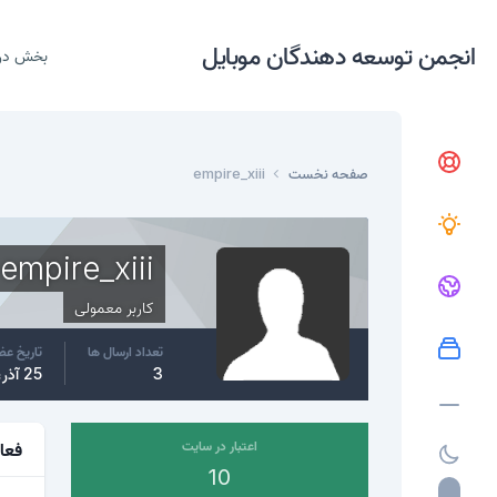
انجمن توسعه دهندگان موبایل
بخش در
صفحه نخست
empire_xiii
empire_xiii
کاربر معمولی
تعداد ارسال ها
تاریخ ع
3
25 آذر، 2015
اعتبار در سایت
فعا
10