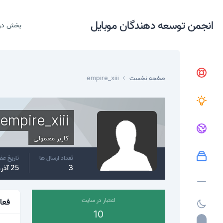
انجمن توسعه دهندگان موبایل
بخش در
صفحه نخست
empire_xiii
empire_xiii
کاربر معمولی
تعداد ارسال ها
تاریخ ع
3
25 آذر، 2015
اعتبار در سایت
فعا
10