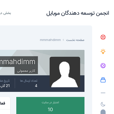
انجمن توسعه دهندگان موبایل
بخش در
صفحه نخست
mmmahdimm
mmahdimm
کاربر معمولی
تعداد ارسال ها
تاریخ ع
4
21 آذر، 2015
اعتبار در سایت
فعا
10