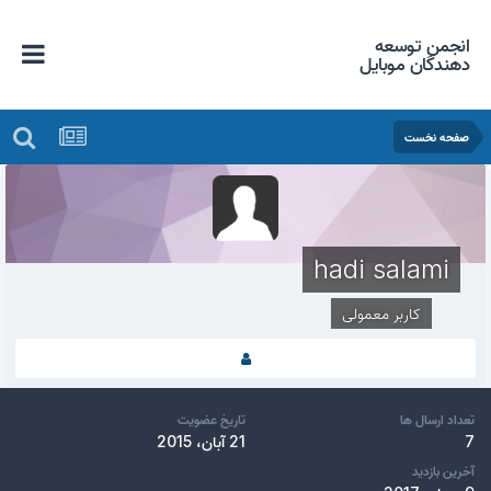
انجمن توسعه
دهندگان موبایل
صفحه نخست
hadi salami
کاربر معمولی
تعداد ارسال ها
تاریخ عضویت
7
21 آبان، 2015
آخرین بازدید