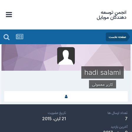
انجمن توسعه
دهندگان موبایل
صفحه نخست
hadi salami
کاربر معمولی
تعداد ارسال ها
تاریخ عضویت
7
21 آبان، 2015
آخرین بازدید