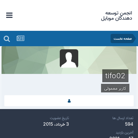
انجمن توسعه
دهندگان موبایل
صفحه نخست
tifo02
کاربر معمولی
تعداد ارسال ها
تاریخ عضویت
594
3 خرداد، 2015
آخرین بازدید