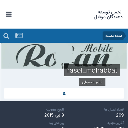
انجمن توسعه
دهندگان موبایل
صفحه نخست
rasol_mohabbat
کاربر معمولی
تعداد ارسال ها
تاریخ عضویت
269
9 تیر، 2015
آخرین بازدید
روز های برد