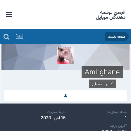
انجمن توسعه
دهندگان موبایل
صفحه نخست
Amirghane
کاربر معمولی
تعداد ارسال ها
تاریخ عضویت
1
16 آبان، 2023
آخرین بازدید