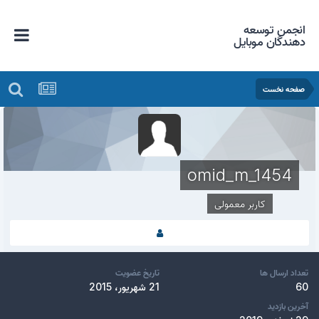
انجمن توسعه
دهندگان موبایل
صفحه نخست
omid_m_1454
کاربر معمولی
تعداد ارسال ها
تاریخ عضویت
60
21 شهریور، 2015
آخرین بازدید