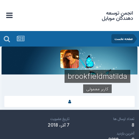
انجمن توسعه
دهندگان موبایل
صفحه نخست
brookfieldmatilda
کاربر معمولی
تعداد ارسال ها
تاریخ عضویت
8
7 آذر، 2018
آخرین بازدید