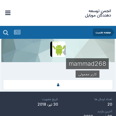
انجمن توسعه
دهندگان موبایل
صفحه نخست
mammad268
کاربر معمولی
تعداد ارسال ها
تاریخ عضویت
20
30 تیر، 2018
آخرین بازدید