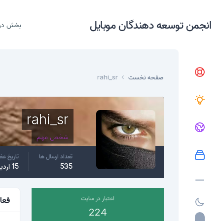
انجمن توسعه دهندگان موبایل
بخش در
صفحه نخست
rahi_sr
rahi_sr
شخص مهم
تعداد ارسال ها
تاریخ ع
535
15 اردیبهشت، 2018
اعتبار در سایت
فعا
224