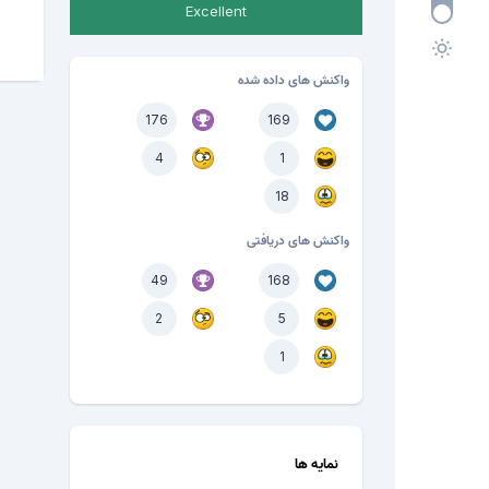
Excellent
واکنش های داده شده
176
169
4
1
18
واکنش های دریافتی
49
168
2
5
1
نمایه ها