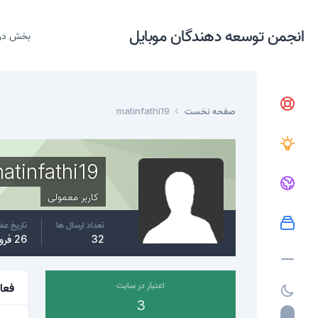
انجمن توسعه دهندگان موبایل
بخش در
صفحه نخست
matinfathi19
atinfathi19
کاربر معمولی
تعداد ارسال ها
تاریخ ع
32
26 فروردین، 2018
اعتبار در سایت
فعا
3