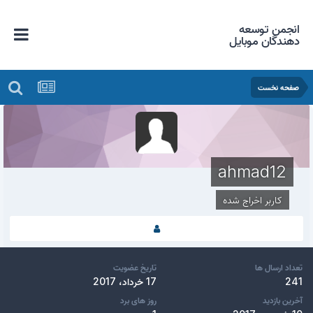
انجمن توسعه
دهندگان موبایل
صفحه نخست
ahmad12
کاربر اخراج شده
تعداد ارسال ها
تاریخ عضویت
241
17 خرداد، 2017
آخرین بازدید
روز های برد