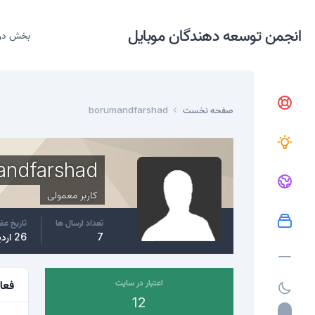
انجمن توسعه دهندگان موبایل
بخش در
صفحه نخست
borumandfarshad
andfarshad
کاربر معمولی
تعداد ارسال ها
تاریخ ع
7
26 اردیبهشت، 2017
اعتبار در سایت
فعا
12