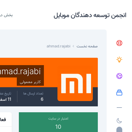
انجمن توسعه دهندگان موبایل
بخش در
صفحه نخست
ahmad.rajabi
hmad.rajabi
کاربر معمولی
تعداد ارسال ها
تاریخ ع
6
11 اسفند، 2016
اعتبار در سایت
فعا
10