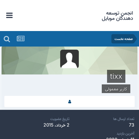
انجمن توسعه
دهندگان موبایل
صفحه نخست
tixx
کاربر معمولی
تعداد ارسال ها
تاریخ عضویت
73
2 خرداد، 2015
آخرین بازدید