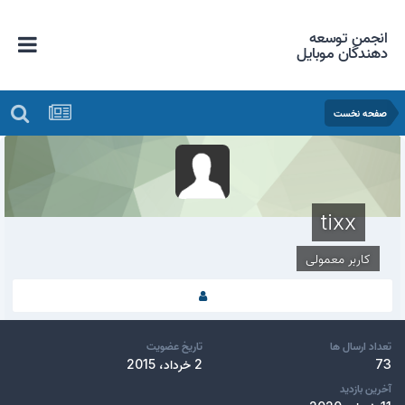
انجمن توسعه
دهندگان موبایل
صفحه نخست
tixx
کاربر معمولی
تعداد ارسال ها
تاریخ عضویت
73
2 خرداد، 2015
آخرین بازدید