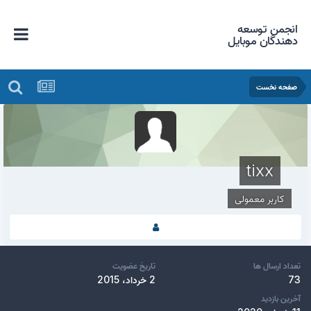
انجمن توسعه
دهندگان موبایل
صفحه نخست
tixx
کاربر معمولی
تعداد ارسال ها
تاریخ عضویت
73
2 خرداد، 2015
آخرین بازدید