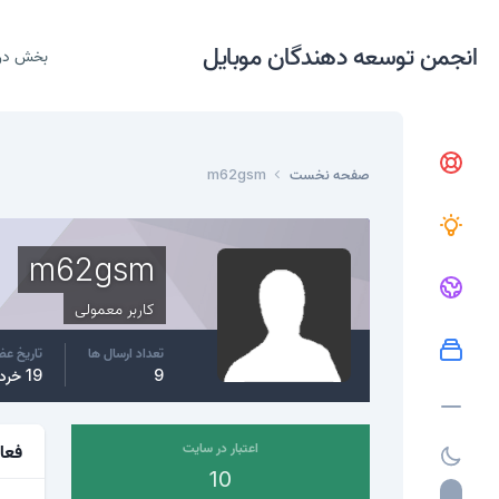
انجمن توسعه دهندگان موبایل
بخش در
صفحه نخست
m62gsm
m62gsm
کاربر معمولی
تعداد ارسال ها
تاریخ ع
9
19 خرداد، 2015
اعتبار در سایت
فعا
10