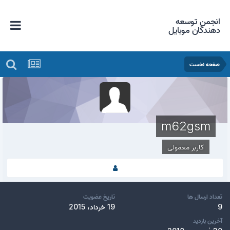
انجمن توسعه
دهندگان موبایل
صفحه نخست
m62gsm
کاربر معمولی
تعداد ارسال ها
تاریخ عضویت
9
19 خرداد، 2015
آخرین بازدید