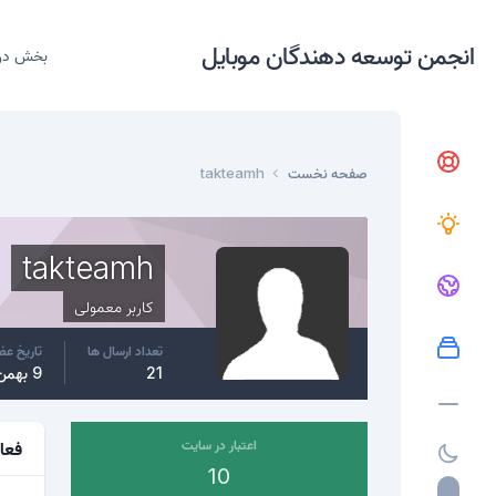
انجمن توسعه دهندگان موبایل
بخش در
صفحه نخست
takteamh
takteamh
کاربر معمولی
تعداد ارسال ها
تاریخ ع
21
9 بهمن، 2016
اعتبار در سایت
فعا
10