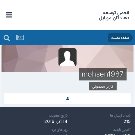
انجمن توسعه
دهندگان موبایل
صفحه نخست
mohsen1987
کاربر معمولی
تعداد ارسال ها
تاریخ عضویت
215
14 آذر، 2016
آخرین بازدید
روز های برد