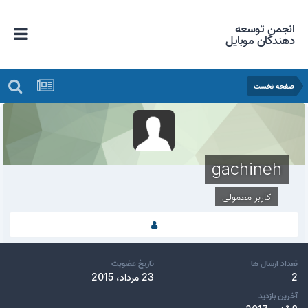
انجمن توسعه
دهندگان موبایل
صفحه نخست
gachineh
کاربر معمولی
تعداد ارسال ها
تاریخ عضویت
2
23 مرداد، 2015
آخرین بازدید