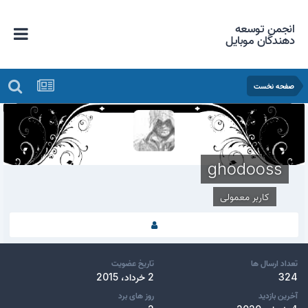
انجمن توسعه
دهندگان موبایل
صفحه نخست
ghodooss
کاربر معمولی
تعداد ارسال ها
تاریخ عضویت
324
2 خرداد، 2015
آخرین بازدید
روز های برد