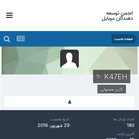
انجمن توسعه
دهندگان موبایل
صفحه نخست
K47EH
کاربر معمولی
تعداد ارسال ها
تاریخ عضویت
180
29 شهریور، 2016
آخرین بازدید