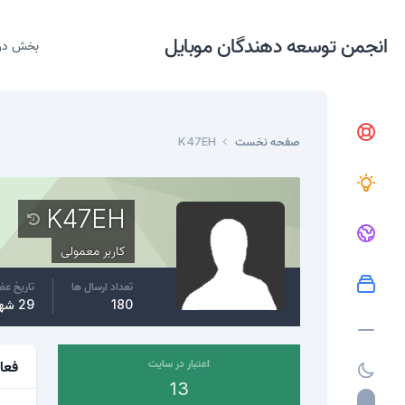
انجمن توسعه دهندگان موبایل
بخش در
صفحه نخست
K47EH
K47EH
کاربر معمولی
تعداد ارسال ها
تاریخ ع
180
29 شهریور، 2016
اعتبار در سایت
فعا
13