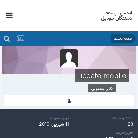
انجمن توسعه
دهندگان موبایل
صفحه نخست
update mobile
کاربر معمولی
تعداد ارسال ها
تاریخ عضویت
23
11 شهریور، 2016
آخرین بازدید