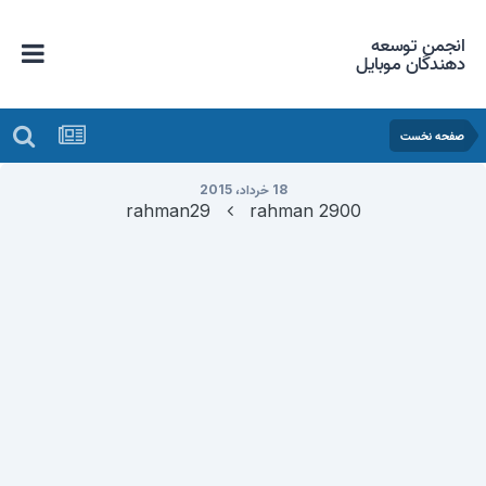
انجمن توسعه
دهندگان موبایل
صفحه نخست
18 خرداد، 2015
rahman29
rahman 2900