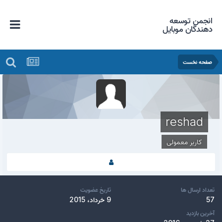
انجمن توسعه
دهندگان موبایل
صفحه نخست
reshad
کاربر معمولی
تعداد ارسال ها
تاریخ عضویت
57
9 خرداد، 2015
آخرین بازدید