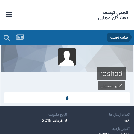
انجمن توسعه
دهندگان موبایل
صفحه نخست
reshad
کاربر معمولی
تعداد ارسال ها
تاریخ عضویت
57
9 خرداد، 2015
آخرین بازدید