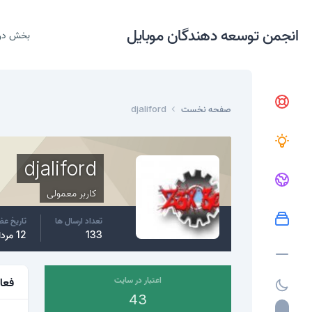
انجمن توسعه دهندگان موبایل
بخش در
صفحه نخست
djaliford
djaliford
کاربر معمولی
تعداد ارسال ها
تاریخ ع
133
12 مرداد، 2015
اعتبار در سایت
فعا
43