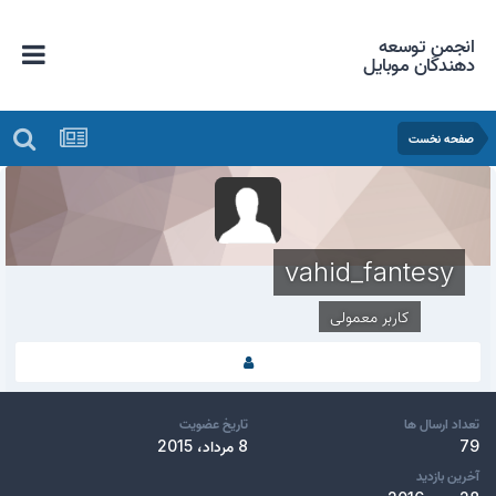
انجمن توسعه
دهندگان موبایل
صفحه نخست
vahid_fantesy
کاربر معمولی
تعداد ارسال ها
تاریخ عضویت
79
8 مرداد، 2015
آخرین بازدید