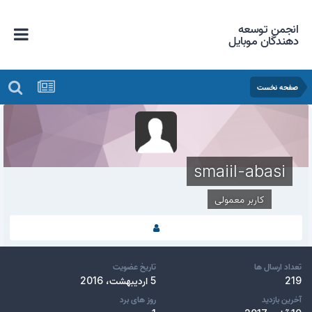
انجمن توسعه
دهندگان موبایل
صفحه نخست
smaiil-abasi
کاربر معمولی
تعداد ارسال ها
تاریخ عضویت
219
5 اردیبهشت، 2016
آخرین بازدید
روز های برد