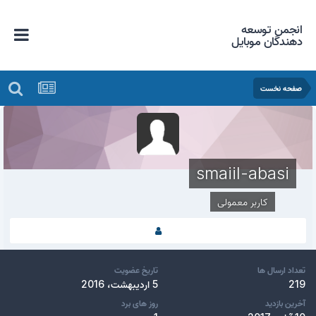
انجمن توسعه
دهندگان موبایل
صفحه نخست
smaiil-abasi
کاربر معمولی
تعداد ارسال ها
تاریخ عضویت
219
5 اردیبهشت، 2016
آخرین بازدید
روز های برد