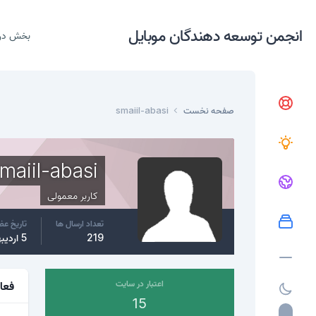
انجمن توسعه دهندگان موبایل
بخش در
صفحه نخست
smaiil-abasi
maiil-abasi
کاربر معمولی
تعداد ارسال ها
تاریخ ع
219
5 اردیبهشت، 2016
اعتبار در سایت
فعا
15