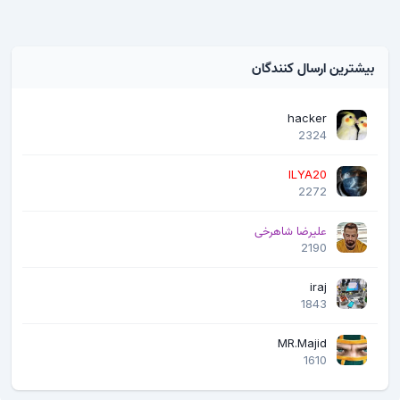
بیشترین ارسال کنندگان
hacker
2324
ILYA20
2272
علیرضا شاهرخی
2190
iraj
1843
MR.Majid
1610