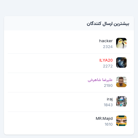
بیشترین ارسال کنندگان
hacker
2324
ILYA20
2272
علیرضا شاهرخی
2190
iraj
1843
MR.Majid
1610