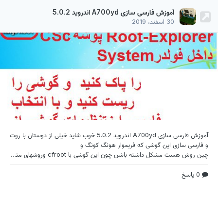
آموزش فارسی سازی A700yd اندروید 5.0.2
30 اسفند، 2019
آموزش فارسی سازی A700yd اندروید 5.0.2 خوب شاید
خیلی از دوستان با روت
و فارسی سازی این گوشی که فریموار هونگ کونگ و
چین روش هست مشکل داشته باشن چون این گوشی با cfroot وروشهای متداول روت . به راحتی روت نمیشه و روی آرم گیر میکنه و از طریق twrp و سوپر یوز هم قابل روت نیست و با ارورهای متنوع روبرو میشید خوب چاره کار کجاست . خوب فقط با این روش به راحتی گوشی را روت وفارسی دایمی کنید که با وایپ وفکتوری ریست از بین نره . ...... Root-Explorer-v3.1.3.apk
0 پاسخ