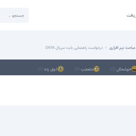
یافت
مباحث نرم افزاری
درخواست راهنمایی بابت سریال D616
خوشحال
(0)
متعجب
(0)
ذوق زده
(0)