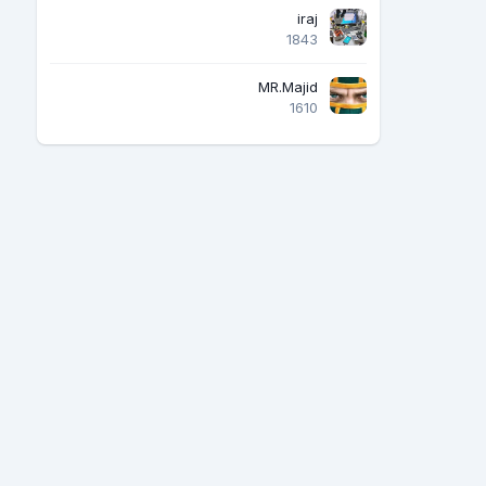
iraj
1843
MR.Majid
1610