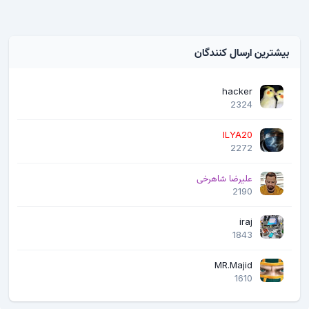
بیشترین ارسال کنندگان
hacker
2324
ILYA20
2272
علیرضا شاهرخی
2190
iraj
1843
MR.Majid
1610